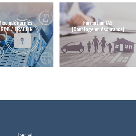
Mise aux normes
Formation IAS
RGPD / TRACFIN
(Courtage en Assurance)
Journal