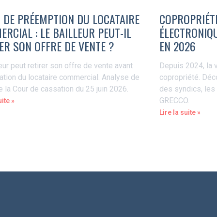
 DE PRÉEMPTION DU LOCATAIRE
COPROPRIÉTÉ
RCIAL : LE BAILLEUR PEUT-IL
ÉLECTRONIQU
ER SON OFFRE DE VENTE ?
EN 2026
eur peut retirer son offre de vente avant
Depuis 2024, la v
tation du locataire commercial. Analyse de
copropriété. Déc
de la Cour de cassation du 25 juin 2026.
des syndics, les
GRECCO.
uite »
Lire la suite »