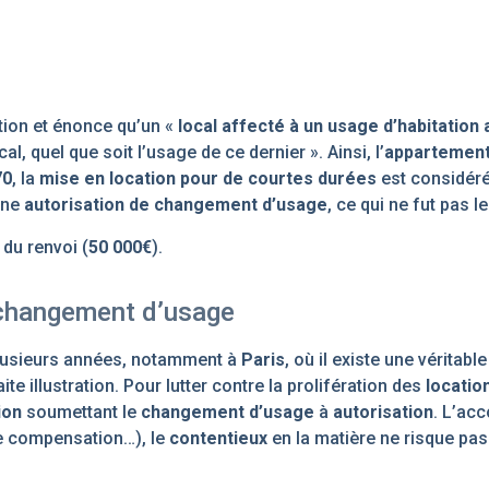
ation et énonce qu’un «
local affecté à un usage d’habitation 
l, quel que soit l’usage de ce dernier ». Ainsi, l’
appartement 
70
, la
mise en location pour de courtes durées
est considé
une
autorisation de changement d’usage
, ce qui ne fut pas l
 du renvoi (
50 000€
).
 changement d’usage
plusieurs années, notamment à
Paris
, où il existe une véritabl
ite illustration. Pour lutter contre la prolifération des
locatio
ion
soumettant le
changement d’usage
à
autorisation
. L’ac
de compensation…), le
contentieux
en la matière ne risque pas 