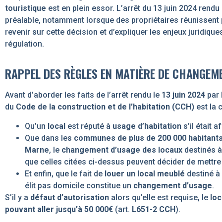
touristique
est en plein essor. L’arrêt du 13 juin 2024 rendu
préalable, notamment lorsque des propriétaires réunissent p
revenir sur cette décision et d’expliquer les enjeux juridi
régulation.
RAPPEL DES RÈGLES EN MATIÈRE DE CHANGEM
Avant d’aborder les faits de l’arrêt rendu le
13 juin 2024
par 
du
Code de la construction et de l’habitation (CCH)
est la c
Qu’un
local
est réputé à
usage d’habitation
s’il était 
Que dans les
communes de plus de 200 000 habitant
Marne
, le
changement d’usage des locaux
destinés à
que celles citées ci-dessus peuvent décider de mettre 
Et enfin, que le fait de
louer un local meublé
destiné à 
élit pas domicile constitue un
changement d’usage
.
S’il y a
défaut d’autorisation
alors qu’elle est requise, le
loc
pouvant aller jusqu’à 50 000€
(art.
L651-2 CCH
).