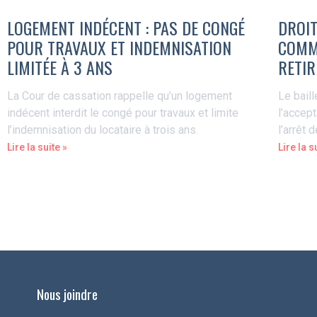
LOGEMENT INDÉCENT : PAS DE CONGÉ
DROIT
POUR TRAVAUX ET INDEMNISATION
COMME
LIMITÉE À 3 ANS
RETIR
La Cour de cassation rappelle qu’un logement
Le baill
indécent interdit le congé pour travaux et limite
l’accep
l’indemnisation du locataire à trois ans.
l’arrêt 
Lire la suite »
Lire la s
Nous joindre