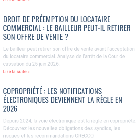
DROIT DE PRÉEMPTION DU LOCATAIRE
COMMERCIAL : LE BAILLEUR PEUT-IL RETIRER
SON OFFRE DE VENTE ?
Le bailleur peut retirer son offre de vente avant l’acceptation
du locataire commercial. Analyse de l’arrêt de la Cour de
cassation du 25 juin 2026.
Lire la suite »
COPROPRIÉTÉ : LES NOTIFICATIONS
ÉLECTRONIQUES DEVIENNENT LA RÈGLE EN
2026
Depuis 2024, la voie électronique est la règle en copropriété.
Découvrez les nouvelles obligations des syndics, les
risques et les recommandations GRECCO.