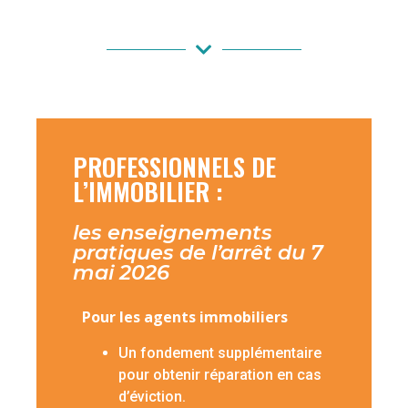
PROFESSIONNELS DE
L’IMMOBILIER :
les enseignements
pratiques de l’arrêt du 7
mai 2026
Pour les agents immobiliers
Un fondement supplémentaire
pour obtenir réparation en cas
d’éviction.