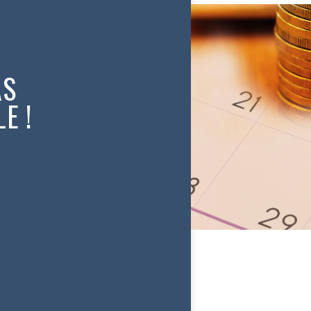
AS
E !