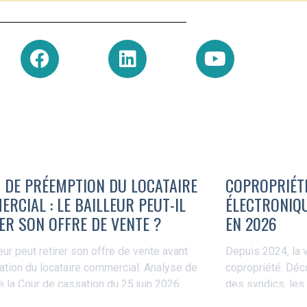
 DE PRÉEMPTION DU LOCATAIRE
COPROPRIÉTÉ
RCIAL : LE BAILLEUR PEUT-IL
ÉLECTRONIQU
ER SON OFFRE DE VENTE ?
EN 2026
eur peut retirer son offre de vente avant
Depuis 2024, la v
tation du locataire commercial. Analyse de
copropriété. Déc
de la Cour de cassation du 25 juin 2026.
des syndics, les
GRECCO.
uite »