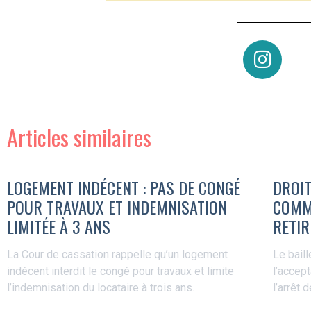
Articles similaires
LOGEMENT INDÉCENT : PAS DE CONGÉ
DROIT
POUR TRAVAUX ET INDEMNISATION
COMME
LIMITÉE À 3 ANS
RETIR
La Cour de cassation rappelle qu’un logement
Le baill
indécent interdit le congé pour travaux et limite
l’accep
l’indemnisation du locataire à trois ans.
l’arrêt 
Lire la suite »
Lire la s