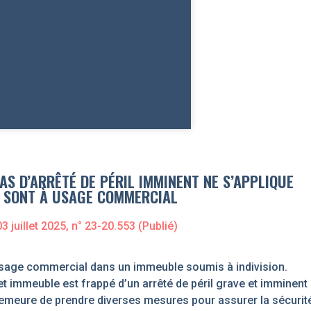
AS D’ARRÊTÉ DE PÉRIL IMMINENT NE S’APPLIQUE
S SONT À USAGE COMMERCIAL
03 juillet 2025
, n° 23-20.553 (Publié)
 usage commercial dans un immeuble soumis à indivision.
t immeuble est frappé d’un arrêté de péril grave et imminent
 demeure de prendre diverses mesures pour assurer la sécurit