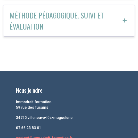
MÉTHODE PÉDAGOGIQUE, SUIVI ET
ÉVALUATION
Nous joindre
Immodroit formation
59 rue des fusains
34750 villeneuve-lès-maguelone
07 66 23 83 01
contact@immodroit-formation.fr