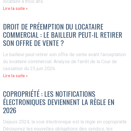
locataire à trois ans.
Lire la suite »
DROIT DE PRÉEMPTION DU LOCATAIRE
COMMERCIAL : LE BAILLEUR PEUT-IL RETIRER
SON OFFRE DE VENTE ?
Le bailleur peut retirer son offre de vente avant l’acceptation
du locataire commercial. Analyse de l’arrêt de la Cour de
cassation du 25 juin 2026.
Lire la suite »
COPROPRIÉTÉ : LES NOTIFICATIONS
ÉLECTRONIQUES DEVIENNENT LA RÈGLE EN
2026
Depuis 2024, la voie électronique est la règle en copropriété.
Découvrez les nouvelles obligations des syndics, les