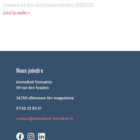
risques et les recommandations GRECCO.
Lire la suite »
Nous joindre
Immodroit formation
59 rue des fusains
34750 villeneuve-lès-maguelone
07 66 23 83 01
contact@immodroit-formation.fr